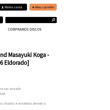
Minha conta
Meu carrinho
f
.
s
r
COMPRAMOS DISCOS
nd Masayuki Koga -
6 Eldorado]
ra ser avisado
vel.
s chiados e estalidos devido a