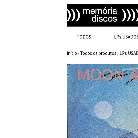
TODOS
LPs USADO
Início
›
Todos os produtos
›
LPs USA