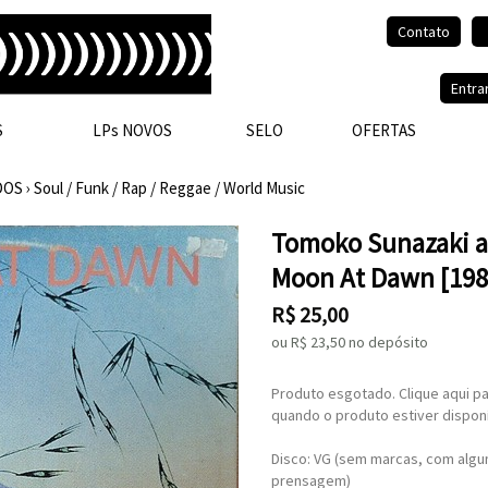
Contato
Olá, visitante.
Entra
S
LPs NOVOS
SELO
OFERTAS
DOS
›
Soul / Funk / Rap / Reggae / World Music
Tomoko Sunazaki a
Moon At Dawn [198
R$
25,00
ou R$
23,50
no depósito
Produto esgotado. Clique aqui pa
quando o produto estiver disponí
Disco: VG (sem marcas, com algun
prensagem)