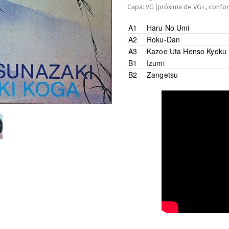
Capa: VG (próxima de VG+, confo
A1
Haru No Umi
A2
Roku-Dan
A3
Kazoe Uta Henso Kyoku
B1
Izumi
B2
Zangetsu