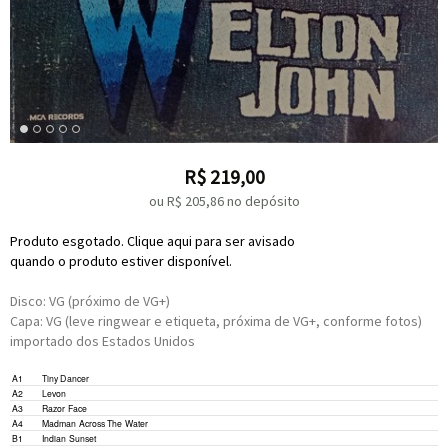
R$
219,00
ou R$
205,86
no depósito
Produto esgotado. Clique aqui para ser avisado
quando o produto estiver disponível.
Disco: VG (próximo de VG+)
Capa: VG (leve ringwear e etiqueta, próxima de VG+, conforme fotos)
importado dos Estados Unidos
A1
Tiny Dancer
A2
Levon
A3
Razor Face
A4
Madman Across The Water
B1
Indian Sunset