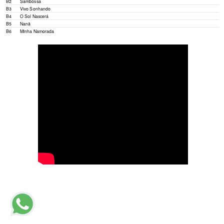
B2
Sambossa
B3
Vivo Sonhando
B4
O Sol Nascerá
B5
Nanã
B6
Minha Namorada