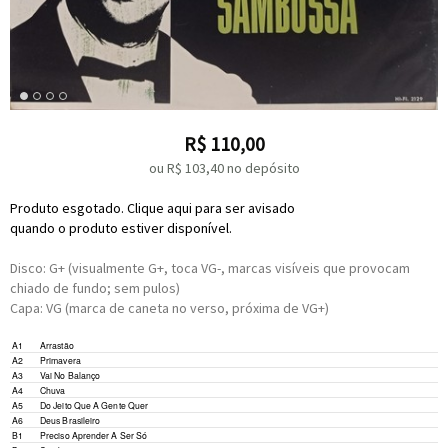
R$
110,00
ou R$
103,40
no depósito
Produto esgotado. Clique aqui para ser avisado
quando o produto estiver disponível.
Disco: G+ (visualmente G+, toca VG-, marcas visíveis que provocam
chiado de fundo; sem pulos)
Capa: VG (marca de caneta no verso, próxima de VG+)
A1
Arrastão
A2
Primavera
A3
Vai No Balanço
A4
Chuva
A5
Do Jeito Que A Gente Quer
A6
Deus Brasileiro
B1
Preciso Aprender A Ser Só