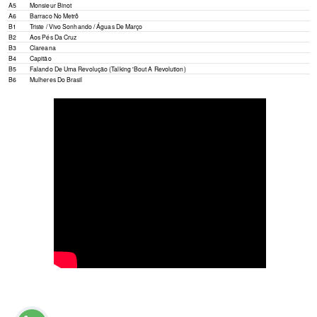
A5
Monsieur Binot
A6
Barraco No Metrô
B1
Triste / Vivo Sonhando / Águas De Março
B2
Aos Pés Da Cruz
B3
Clareana
B4
Capitão
B5
Falando De Uma Revolução (Talking 'Bout A Revolution)
B6
Mulheres Do Brasil