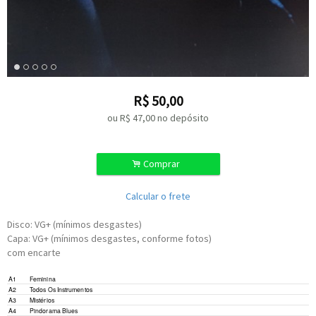
R$
50,00
ou R$
47,00
no depósito
.
Comprar
Calcular o frete
Disco: VG+ (mínimos desgastes)
Capa: VG+ (mínimos desgastes, conforme fotos)
com encarte
A1
Feminina
A2
Todos Os Instrumentos
A3
Mistérios
A4
Pindorama Blues