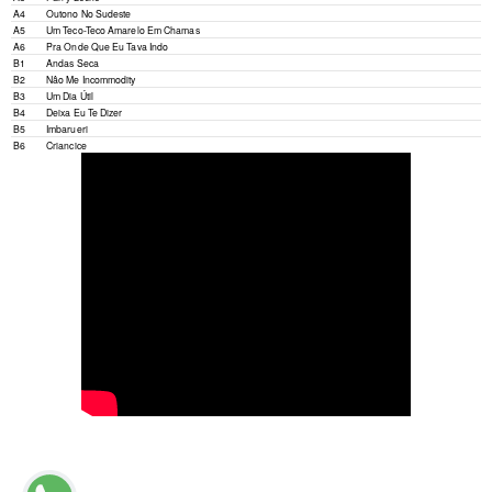
A4
Outono No Sudeste
A5
Um Teco-Teco Amarelo Em Chamas
A6
Pra Onde Que Eu Tava Indo
B1
Andas Seca
B2
Nâo Me Incommodity
B3
Um Dia Útil
B4
Deixa Eu Te Dizer
B5
Imbarueri
B6
Criancice