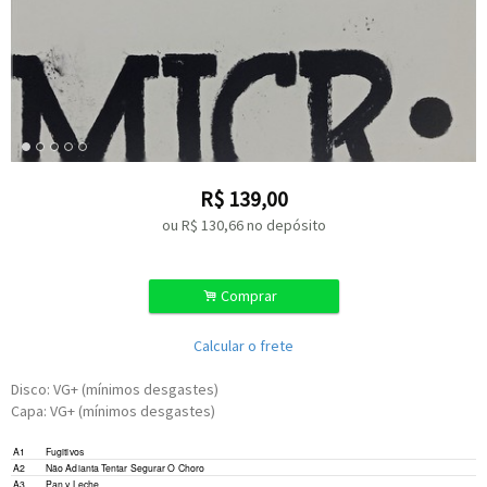
R$
139,00
ou R$
130,66
no depósito
.
Comprar
Calcular o frete
Disco: VG+ (mínimos desgastes)
Capa: VG+ (mínimos desgastes)
A1
Fugitivos
A2
Não Adianta Tentar Segurar O Choro
A3
Pan y Leche