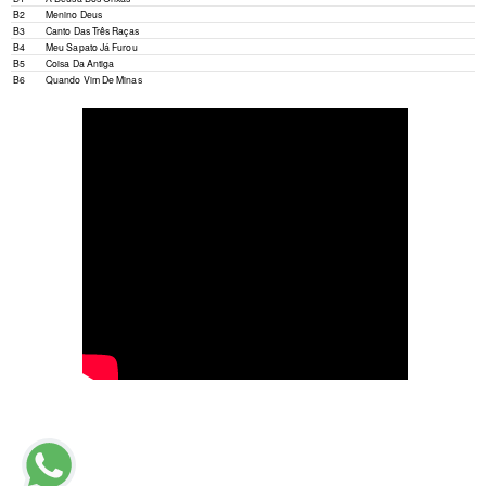
B2
Menino Deus
B3
Canto Das Três Raças
B4
Meu Sapato Já Furou
B5
Coisa Da Antiga
B6
Quando Vim De Minas