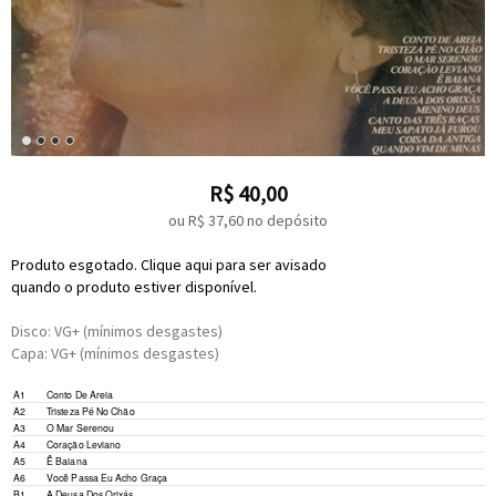
R$
40,00
ou R$
37,60
no depósito
Produto esgotado. Clique aqui para ser avisado
quando o produto estiver disponível.
Disco: VG+ (mínimos desgastes)
Capa: VG+ (mínimos desgastes)
A1
Conto De Areia
A2
Tristeza Pé No Chão
A3
O Mar Serenou
A4
Coração Leviano
A5
Ê Baiana
A6
Você Passa Eu Acho Graça
B1
A Deusa Dos Orixás