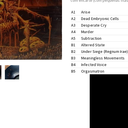
com encarte (com pequenas fitas
A1
Arise
Lyrics By –
Max
*
A2
Dead Embryonic Cells
Lyrics By –
Max
*
A3
Desperate Cry
Lyrics By –
Andreas
*
A4
Murder
Lyrics By –
Max
*
A5
Subtraction
Lyrics By –
Andreas
*
B1
Altered State
Lyrics By –
Andreas
*
B2
Under Siege (Regnum Irae)
Lyrics By –
Max
*
B3
Meaningless Movements
Lyrics By –
Andreas
*
B4
Infected Voice
Lyrics By –
Andreas
*
B5
Orgasmatron