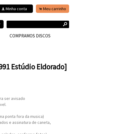
Minha conta
Meu carrinho
f
.
s
r
COMPRAMOS DISCOS
1991 Estúdio Eldorado]
ra ser avisado
vel.
 na ponta fora da musica)
ados e assinatura de caneta,