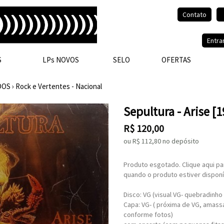
Contato
Olá, visitante.
Entra
S
LPs NOVOS
SELO
OFERTAS
DOS
›
Rock e Vertentes - Nacional
Sepultura - Arise [
R$
120,00
ou R$
112,80
no depósito
Produto esgotado. Clique aqui pa
quando o produto estiver disponí
Disco: VG (visual VG- quebradinho
Capa: VG- ( próxima de VG, amass
conforme fotos)