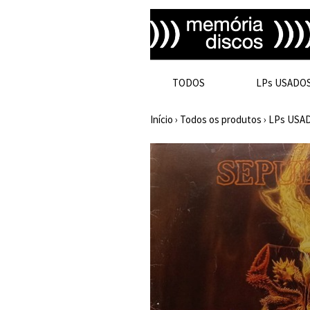
TODOS
LPs USADO
Início
›
Todos os produtos
›
LPs USA