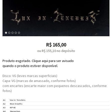
R$
165,00
ou R$
155,10
no depósito
Produto esgotado. Clique aqui para ser avisado
quando o produto estiver disponível.
Disco: VG (leves marcas superficiais)
Capa: VG (marcas de amassado, conforme fotos)
com encartes (encarte maior com pequenos descascados, conforme
fotos)
A1
Vox In Tenebris
A2
More Deaths
A3
MP-66
A4
Starvation