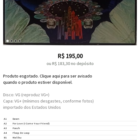
R$
195,00
ou R$
183,30
no depósito
Produto esgotado. Clique aqui para ser avisado
quando o produto estiver disponível.
Disco: VG (reproduz VG+)
Capa: VG+ (mínimos desgastes, conforme fotos)
importado dos Estados Unidos
Percussion –
Airto Moreira
A1
Dawn
A2
For Love (I Come Your Friend)
A3
Foosh
A4
Floop De Loop
Percussion –
Airto Moreira
B1
Malibu
Vocals –
Gee Janzen
,
Kathy Woehrle
,
Sylvia St. James