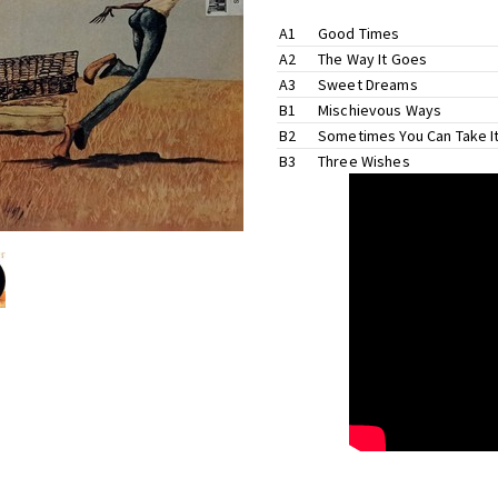
A1
Good Times
A2
The Way It Goes
Flute –
Joel Peskin
Vocals –
Nancy Wilson
A3
Sweet Dreams
Drums –
Perry Wilson
Guitar –
David T. Walker
,
Lar
B1
Mischievous Ways
Trumpet –
Sal Marquez
Percussion –
Paulinho Da Co
B2
Sometimes You Can Take It
Guitar –
Rick Zunigar
B3
Three Wishes