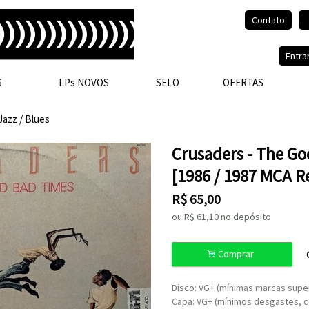
Contato
Olá, visitante.
Entra
S
LPs NOVOS
SELO
OFERTAS
Jazz / Blues
Crusaders - The G
[1986 / 1987 MCA R
R$
65,00
ou R$
61,10
no depósito
.
Comprar
Disco: VG+ (mínimas marcas super
Capa: VG+ (mínimos desgastes, 