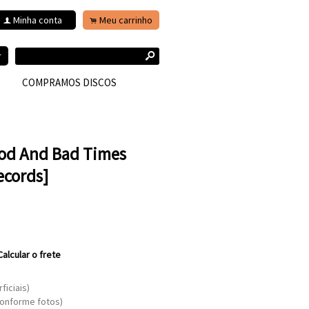
Minha conta
Meu carrinho
f
.
s
r
COMPRAMOS DISCOS
ood And Bad Times
ecords]
Calcular o frete
ficiais)
conforme fotos)