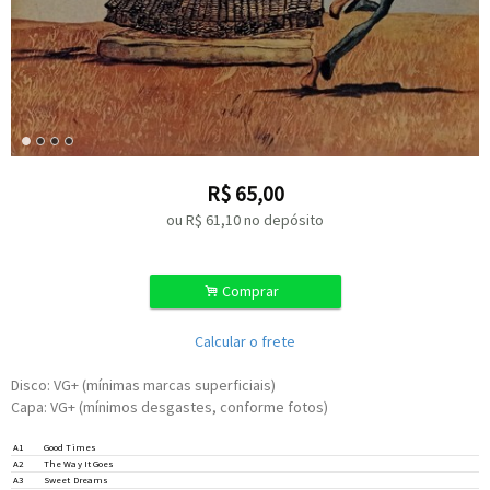
R$
65,00
ou R$
61,10
no depósito
.
Comprar
Calcular o frete
Disco: VG+ (mínimas marcas superficiais)
Capa: VG+ (mínimos desgastes, conforme fotos)
A1
Good Times
Flute –
Joel Peskin
A2
The Way It Goes
Vocals –
Nancy Wilson
Drums –
Perry Wilson
A3
Sweet Dreams
Guitar –
David T. Walker
,
Larry Carlton