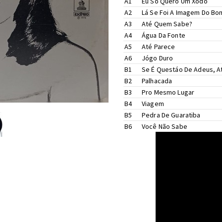
A1
Eu Só Quero Um Xodó
Written-By –
Anastácia
,
Dom
A2
Lá Se Foi A Imagem Do Bom
Written-By –
Jon Lemos
,
Robe
A3
Até Quem Sabe?
Written-By –
João Donato
,
Ly
A4
Água Da Fonte
Written-By –
Nenéo
A5
Até Parece
Written-By –
Sidney Miller (2
A6
Jógo Duro
Written-By –
Tom-Dito
*
B1
Se É Questáo De Adeus, A
Written-By –
Tom-Dito
*
B2
Palhacada
Written-By –
Sylvio de Carva
B3
Pro Mesmo Lugar
Written-By –
Claudio Moreno
B4
Viagem
Written-By –
João de Aquino
B5
Pedra De Guaratiba
Written-By –
Luiz Antonio
*
,
L
B6
Você Não Sabe