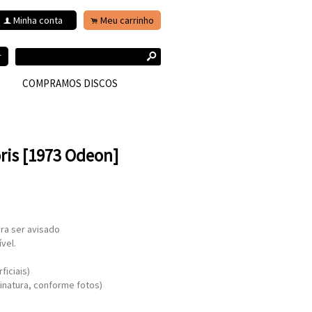
Minha conta
Meu carrinho
f
.
s
r
COMPRAMOS DISCOS
óris [1973 Odeon]
ra ser avisado
vel.
ficiais)
sinatura, conforme fotos)