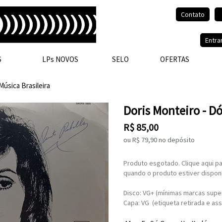
Contato
Olá, visitante.
Entra
S
LPs NOVOS
SELO
OFERTAS
Música Brasileira
Doris Monteiro - D
R$
85,00
ou R$
79,90
no depósito
Produto esgotado. Clique aqui pa
quando o produto estiver disponí
Disco: VG+ (mínimas marcas super
Capa: VG (etiqueta retirada e as