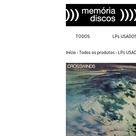
TODOS
LPs USADO
Início
›
Todos os produtos
›
LPs USA