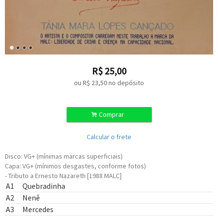
R$
25,00
ou R$
23,50
no depósito
.
Comprar
Calcular o frete
Disco: VG+ (mínimas marcas superficiais)
Capa: VG+ (mínimos desgastes, conforme fotos)
- Tributo a Ernesto Nazareth [1988 MALC]
Composed By –
Ernesto Nazareth
A1
Quebradinha
Composed By –
Ernesto Nazareth
A2
Nenê
Composed By –
Ernesto Nazareth
A3
Mercedes