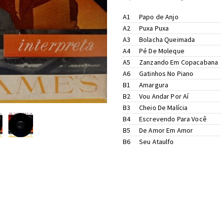
A1
Papo de Anjo
A2
Puxa Puxa
A3
Bolacha Queimada
A4
Pé De Moleque
A5
Zanzando Em Copacabana
A6
Gatinhos No Piano
B1
Amargura
B2
Vou Andar Por Aí
B3
Cheio De Malícia
B4
Escrevendo Para Você
B5
De Amor Em Amor
B6
Seu Ataulfo