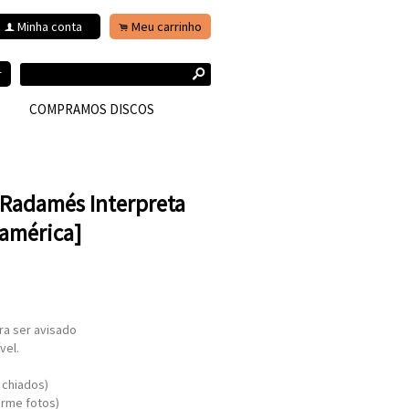
Minha conta
Meu carrinho
f
.
s
r
COMPRAMOS DISCOS
 Radamés Interpreta
américa]
ra ser avisado
vel.
 chiados)
orme fotos)