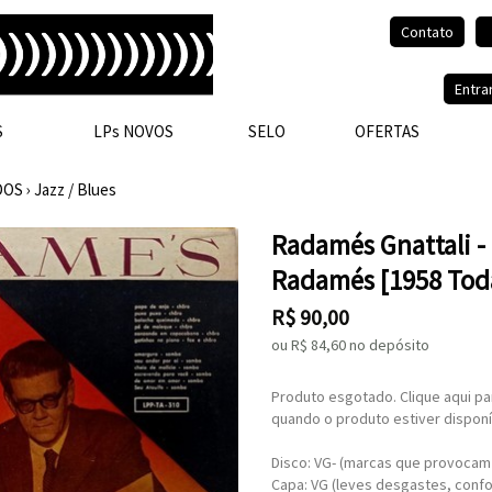
Contato
Olá, visitante.
Entra
S
LPs NOVOS
SELO
OFERTAS
DOS
›
Jazz / Blues
Radamés Gnattali -
Radamés [1958 Tod
R$
90,00
ou R$
84,60
no depósito
Produto esgotado. Clique aqui pa
quando o produto estiver disponí
Disco: VG- (marcas que provocam
Capa: VG (leves desgastes, conf