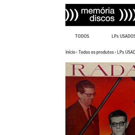
TODOS
LPs USADO
Início
›
Todos os produtos
›
LPs USA