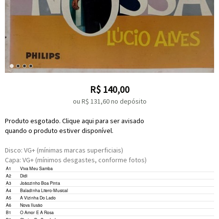
R$
140,00
ou R$
131,60
no depósito
Produto esgotado. Clique aqui para ser avisado
quando o produto estiver disponível.
Disco: VG+ (mínimas marcas superficiais)
Capa: VG+ (mínimos desgastes, conforme fotos)
Composed By –
Billy Blanco
A1
Viva Meu Samba
Composed By –
Aloysio De Oliveira
,
Antonio Carlos Jobim
A2
Didi
Composed By –
Geraldo Jacques
,
Haroldo Barbosa
A3
Joãozinho Boa Pinta
Composed By –
Mário Lago
A4
Baladinha Litero-Musical
Composed By –
Dorival Caymmi
A5
A Vizinha Do Lado
Composed By –
Luis Bittencourt
*
,
José Menezes
*
A6
Nova Ilusão
Composed By –
Antônio Maria
,
Pernambuco
B1
O Amor E A Rosa
Composed By –
Djalma Ferreira
,
Luiz Antônio