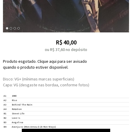
R$
40,00
ou R$
37,60
no depósito
Produto esgotado. Clique aqui para ser avisado
quando o produto estiver disponível.
Disco: VG+ (mínimas marcas superficiais)
Capa: VG (desgaste nas bordaa, conforme fotos)
Featuring –
Michel Colombier
A1
1980
Written-By –
Herb Alpert
Written-By –
Andy Armer
,
Randy Badazz
A2
Rise
Written-By –
Herb Alpert
A3
Behind The Rain
Written-By –
Andy Armer
,
Randy Badazz
A4
Rotation
Written-By –
Joe Sample
,
Will Jennings
B1
Street Life
Written-By –
Withers
*
,
Smith
*
B2
Love Is
Written-By –
Gary Brooker
,
Pete Sinfield
*
B3
Angelina
B4
Aranjuez (Mon Amour) (A-Ron-Ways)