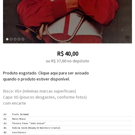
R$
40,00
ou R$
37,60
no depósito
Produto esgotado. Clique aqui para ser avisado
quando o produto estiver disponível.
Disco: VG+ (mínimas marcas superficiais)
Capa: VG (poucos desgastes, conforme fotos)
com encarte
A1
Feels So Good
A2
Maui-Waui
A3
Theme From "Side Street"
B1
Hide & Seek (Ready Or Not Here I Come)
B2
Last Dance