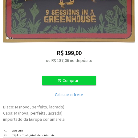
R$
199,00
ou R$
187,06
no depósito
.
Comprar
Calcular o frete
Disco: M (novo, perfeito, lacrado)
Capa: M (nova, perfeita, lacrada)
importado da Europa cor amarela.
A1
Awô Dub
A2
Tijolo a Tijolo, Dinheiro a Dinheiro