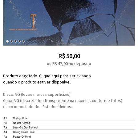
R$
50,00
ou R$
47,00
no depósito
Produto esgotado. Clique aqui para ser avisado
quando o produto estiver disponível.
Disco: VG (leves marcas superficiais)
Capa: VG (discreta fita transparente na espinha, conforme fotos)
disco importado dos Estados Unidos.
A1
Crying Time
A2
No Use Crying
A3
Let's Go Get Stoned
A4
Going Down Slow
A5
Peace Of Mind