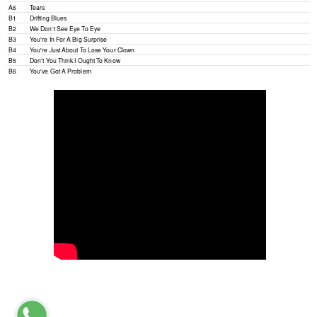
A6
Tears
B1
Drifting Blues
B2
We Don't See Eye To Eye
B3
You're In For A Big Surprise
B4
You're Just About To Lose Your Clown
B5
Don't You Think I Ought To Know
B6
You've Got A Problem