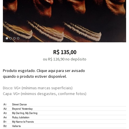
R$
135,00
ou R$
126,90
no depósito
Produto esgotado. Clique aqui para ser avisado
quando o produto estiver disponível.
Disco: VG+ (mínimas marcas superficiais)
Capa: VG+ (mínimos desgastes, conforme fotos)
Percussion –
Paulinho DaCosta
*
A1
Street Dance
A2
Beyond Yesterday
A3
My Darling, My Darling
A4
Ruby Jubilation
B1
My Name Is Francis
Percussion –
Paulinho DaCosta
*
B2
Vallarta