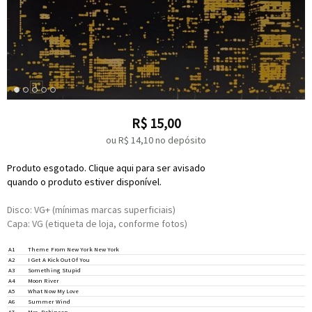
R$
15,00
ou R$
14,10
no depósito
Produto esgotado. Clique aqui para ser avisado
quando o produto estiver disponível.
Disco: VG+ (mínimas marcas superficiais)
Capa: VG (etiqueta de loja, conforme fotos)
Written-By –
Fred Ebb/John Kander
*
A1
Theme From New York New York
Written-By –
Porter
*
A2
I Get A Kick Out Of You
Vocals [Duet With] –
Nancy Sinatra
A3
Something Stupid
Written-By –
C. Carson Parks
*
Written-By –
Mancini
*
,
Mercer
*
A4
Moon River
Written-By –
Sigman
*
,
Becaud
*
A5
What Now My Love
Written-By –
Mayer
*
,
Mercer
*
A6
Summer Wind
Written-By –
Paul Simon
A7
Mrs. Robinson