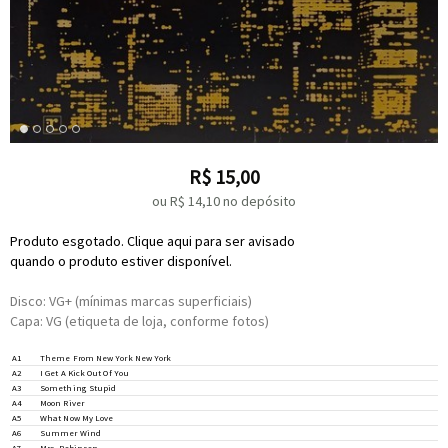
R$
15,00
ou R$
14,10
no depósito
Produto esgotado. Clique aqui para ser avisado
quando o produto estiver disponível.
Disco: VG+ (mínimas marcas superficiais)
Capa: VG (etiqueta de loja, conforme fotos)
Written-By –
Fred Ebb/John Kander
*
A1
Theme From New York New York
Written-By –
Porter
*
A2
I Get A Kick Out Of You
Vocals [Duet With] –
Nancy Sinatra
A3
Something Stupid
Written-By –
C. Carson Parks
*
Written-By –
Mancini
*
,
Mercer
*
A4
Moon River
Written-By –
Sigman
*
,
Becaud
*
A5
What Now My Love
Written-By –
Mayer
*
,
Mercer
*
A6
Summer Wind
Written-By –
Paul Simon
A7
Mrs. Robinson