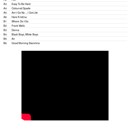
A3
Easy To Be Hard
A4
Coloured Spade
A5
Ain't Go No ... I Got Life
A6
Hare Krishna
B1
Where Do I Go
B2
Frank Mells
B3
Donna
B4
Black Boys, White Boys
B5
Air
B6
Good Morning Starshine