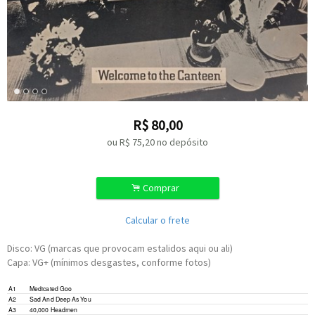
R$
80,00
ou R$
75,20
no depósito
.
Comprar
Calcular o frete
Disco: VG (marcas que provocam estalidos aqui ou ali)
Capa: VG+ (mínimos desgastes, conforme fotos)
Written-By –
Jim Miller
*
,
S. Windwood
*
A1
Medicated Goo
Written-By –
D. Mason
*
A2
Sad And Deep As You
Written-By –
J. Capaldi
*
,
S. Windwood
*
A3
40,000 Headmen