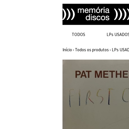
TODOS
LPs USADO
Início
›
Todos os produtos
›
LPs USA