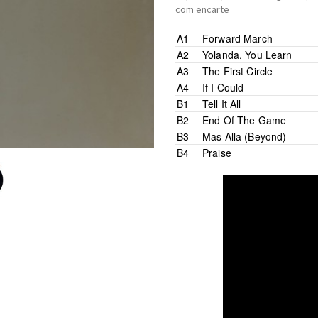
com encarte
A1
Forward March
Glockenspiel –
Pedro
*
A2
Yolanda, You Learn
Bells –
Pedro
*
Composed By –
Lyle
*
A3
The First Circle
Acoustic Guitar [Nylon] –
P
Sitar –
Pat
*
A4
If I Could
Synthesizer [Oberheim] –
L
B1
Tell It All
Agogô [Agogo Bells] –
Lyl
B2
End Of The Game
Bells, Whistle –
Pedro
*
Guitar Synthesizer –
Pat
*
B3
Mas Alla (Beyond)
Lyrics By, Guitar –
Pedro
*
B4
Praise