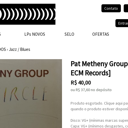
Contato
Olá, visitante.
Entra
S
LPs NOVOS
SELO
OFERTAS
DOS
›
Jazz / Blues
Pat Metheny Group -
ECM Records]
R$
40,00
ou R$
37,60
no depósito
Produto esgotado. Clique aqui pa
quando o produto estiver disponí
Disco: VG+ (mínimas marcas superf
Capa: VG+ (mínimos desgastes, c