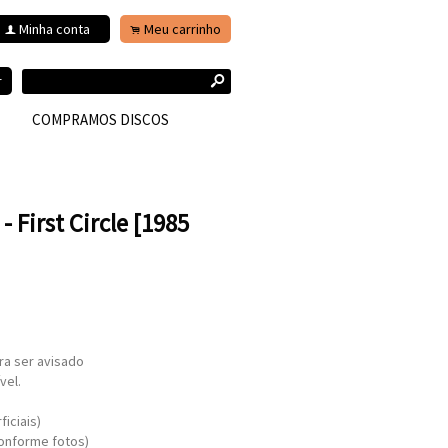
Minha conta
Meu carrinho
f
.
s
r
COMPRAMOS DISCOS
 First Circle [1985
ra ser avisado
vel.
iciais)
onforme fotos)