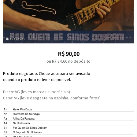
R$
90,00
ou R$
84,60
no depósito
Produto esgotado. Clique aqui para ser avisado
quando o produto estiver disponível.
Disco: VG (leves marcas superficiais)
Capa: VG (leve desgaste na espinha, conforme fotos)
A1
Ide A Mim Dada
A2
Diamante De Mendigo
A3
A Ilha Da Fantasia
A4
Na Rodoviaria
B1
Por Quem Os Sinos Dobram
B2
O Segredo Do Universo
B3
Dá-Lhe Que Dá