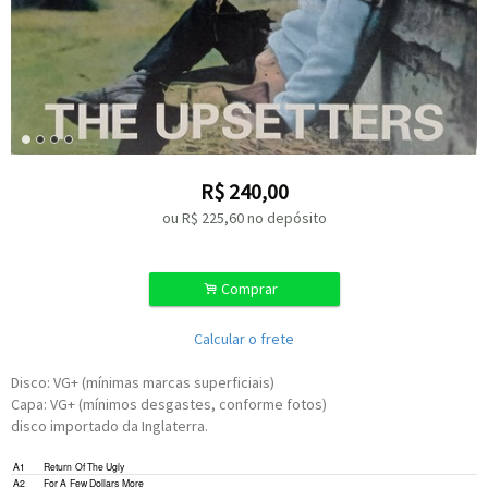
R$
240,00
ou R$
225,60
no depósito
.
Comprar
Calcular o frete
Disco: VG+ (mínimas marcas superficiais)
Capa: VG+ (mínimos desgastes, conforme fotos)
disco importado da Inglaterra.
A1
Return Of The Ugly
A2
For A Few Dollars More