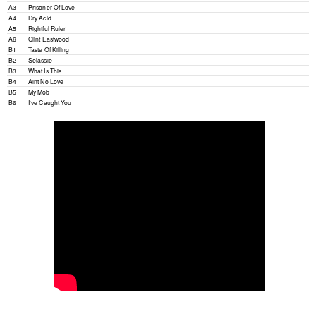
A3
Prisoner Of Love
A4
Dry Acid
A5
Rightful Ruler
A6
Clint Eastwood
B1
Taste Of Killing
B2
Selassie
B3
What Is This
B4
Aint No Love
B5
My Mob
B6
I've Caught You