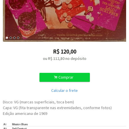
R$
120,00
ou R$
112,80
no depósito
.
Comprar
Calcular o frete
Disco: VG (marcas superficiais, toca bem)
Capa: VG (fita transparente nas extremidades, conforme fotos)
Edição americana de 1969
Written-By –
Lalo Schifrin
A1
Mission Blues
Written-By –
Lalo Schifrin
A2
Self-Destruct