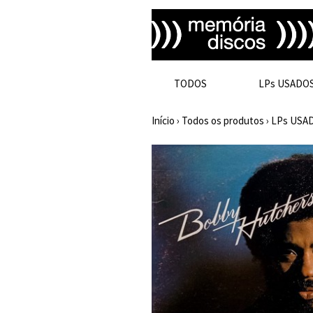
TODOS
LPs USADO
Início
›
Todos os produtos
›
LPs USA