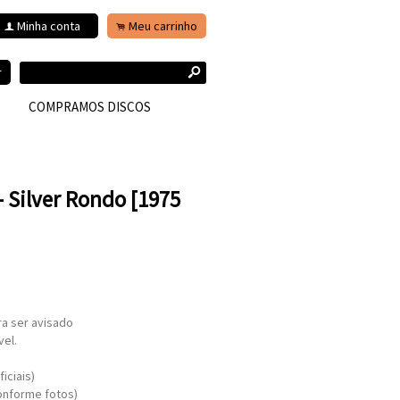
Minha conta
Meu carrinho
f
.
s
r
COMPRAMOS DISCOS
 Silver Rondo [1975
ra ser avisado
vel.
iciais)
onforme fotos)