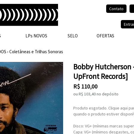
Contato
Olá, visitante.
Entra
S
LPs NOVOS
SELO
OFERTAS
DOS
›
Coletâneas e Trilhas Sonoras
Bobby Hutcherson -
UpFront Records]
R$
110,00
ou R$
103,40
no depósito
Produto esgotado. Clique aqui pa
quando o produto estiver disponí
Disco: VG+ (mínimas marcas superf
Capa: VG+ (mínimos desgastes, c