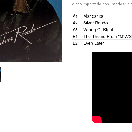
disco importado dos Estados Uni
A1
Manzanita
A2
Silver Rondo
A3
Wrong Or Right
B1
The Theme From "M*A*S
B2
Even Later