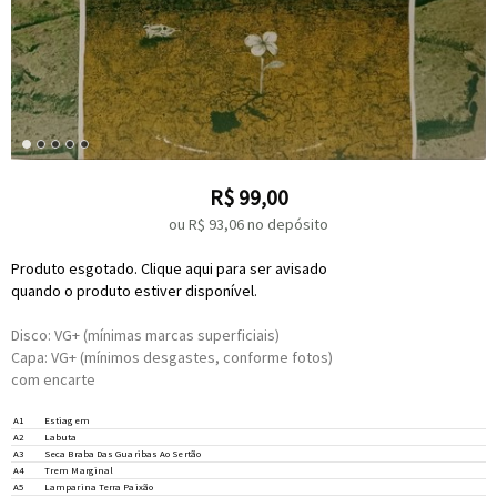
R$
99,00
ou R$
93,06
no depósito
Produto esgotado. Clique aqui para ser avisado
quando o produto estiver disponível.
Disco: VG+ (mínimas marcas superficiais)
Capa: VG+ (mínimos desgastes, conforme fotos)
com encarte
A1
Estiagem
A2
Labuta
A3
Seca Braba Das Guaribas Ao Sertão
Accompanied By –
Helena Penna
A4
Trem Marginal
A5
Lamparina Terra Paixão