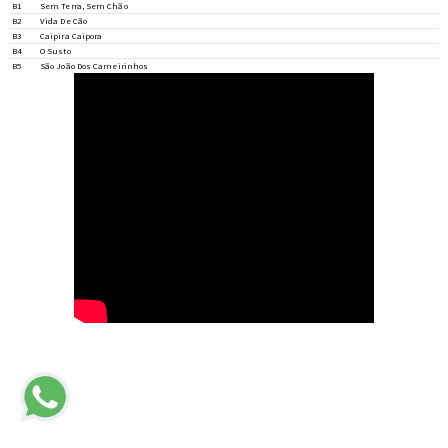
B1
Sem Terra, Sem Chão
B2
Vida De Cão
B3
Caipira Caipora
B4
O Susto
B5
São João Dos Carneirinhos