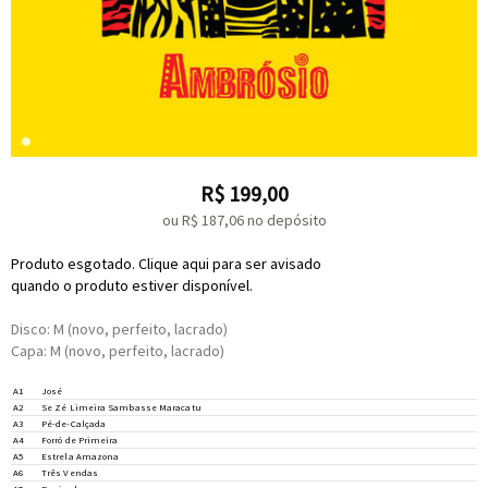
R$
199,00
ou R$
187,06
no depósito
Produto esgotado. Clique aqui para ser avisado
quando o produto estiver disponível.
Disco: M (novo, perfeito, lacrado)
Capa: M (novo, perfeito, lacrado)
A1
José
A2
Se Zé Limeira Sambasse Maracatu
A3
Pé-de-Calçada
A4
Forró de Primeira
A5
Estrela Amazona
A6
Três Vendas