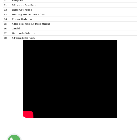
A7
Benjaab
B1
O Circo de Seu Bidu
B2
Baile Catingoso
B3
Mensagem pra Zé Calixto
B4
Pipoca Moderna
B5
A Roseira (Onde A Moça Mijou)
B6
Jatobá
B7
Matuto do Salame
B8
A Feira de Caruaru