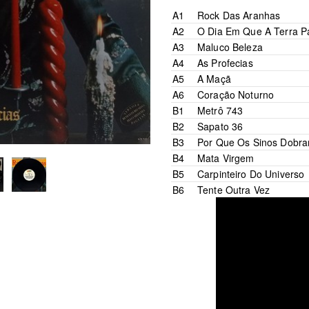
A1
Rock Das Aranhas
A2
O Dia Em Que A Terra P
A3
Maluco Beleza
A4
As Profecias
A5
A Maçã
A6
Coração Noturno
B1
Metrô 743
B2
Sapato 36
B3
Por Que Os Sinos Dobr
B4
Mata Virgem
B5
Carpinteiro Do Universo
B6
Tente Outra Vez