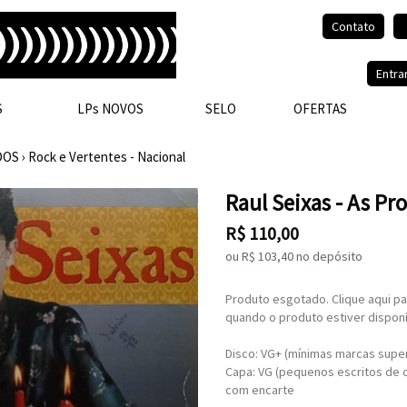
Contato
Olá, visitante.
Entra
S
LPs NOVOS
SELO
OFERTAS
DOS
›
Rock e Vertentes - Nacional
Raul Seixas - As Pr
R$
110,00
ou R$
103,40
no depósito
Produto esgotado. Clique aqui pa
quando o produto estiver disponí
Disco: VG+ (mínimas marcas superf
Capa: VG (pequenos escritos de 
com encarte