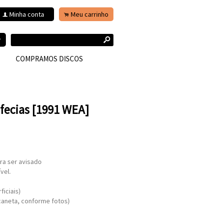
Minha conta
Meu carrinho
f
.
s
r
COMPRAMOS DISCOS
ofecias [1991 WEA]
ra ser avisado
vel.
iciais)
caneta, conforme fotos)