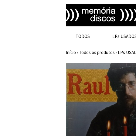
TODOS
LPs USADO
Início
›
Todos os produtos
›
LPs USA