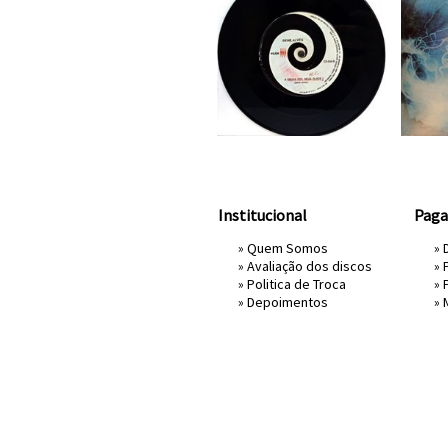
Institucional
Pag
»
Quem Somos
» 
»
Avaliação dos discos
»
»
Politica de Troca
»
»
Depoimentos
»