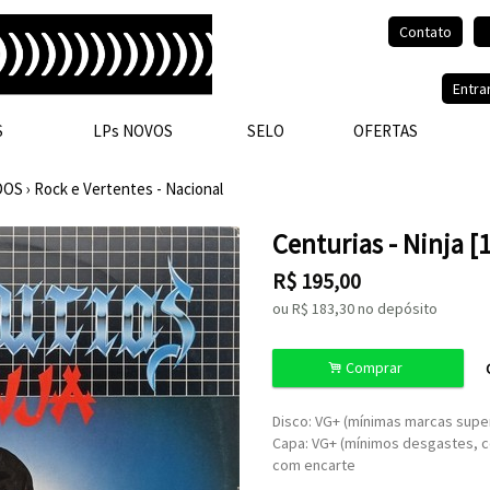
Contato
Olá, visitante.
Entra
S
LPs NOVOS
SELO
OFERTAS
DOS
›
Rock e Vertentes - Nacional
Centurias - Ninja [
R$
195,00
ou R$
183,30
no depósito
.
Comprar
Disco: VG+ (mínimas marcas super
Capa: VG+ (mínimos desgastes, 
com encarte