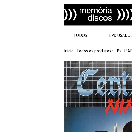
TODOS
LPs USADO
Início
›
Todos os produtos
›
LPs USA