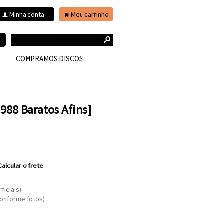
Minha conta
Meu carrinho
f
.
s
r
COMPRAMOS DISCOS
1988 Baratos Afins]
Calcular o frete
ficiais)
conforme fotos)