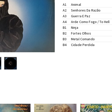
A1
Animal
A2
Senhores Da Razão
A3
Guerra E Paz
A4
Arde Como Fogo / To Hell
B1
Ninja
B2
Fortes Olhos
B3
Metal Comando
B4
Cidade Perdida