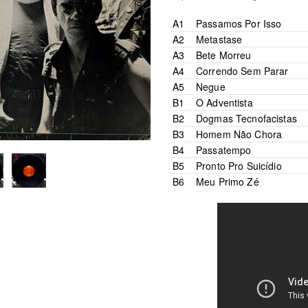
A1
Passamos Por Isso
Written-By –
Gustavo Mull
A2
Metastase
Written-By –
Karl Hummel
A3
Bete Morreu
Written-By –
Marcelo Nova
A4
Correndo Sem Parar
Written-By –
Karl Hummel
A5
Negue
Written-By –
Adelino Morei
B1
O Adventista
Written-By –
Karl Hummel
B2
Dogmas Tecnofacistas
Written-By –
Karl Hummel
B3
Homem Não Chora
Written-By –
Karl Hummel
B4
Passatempo
Written-By –
Gustavo Mull
B5
Pronto Pro Suicídio
Written-By –
Gustavo Mull
B6
Meu Primo Zé