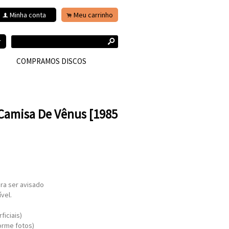
Minha conta
Meu carrinho
f
.
s
r
COMPRAMOS DISCOS
Camisa De Vênus [1985
ra ser avisado
vel.
ficiais)
orme fotos)