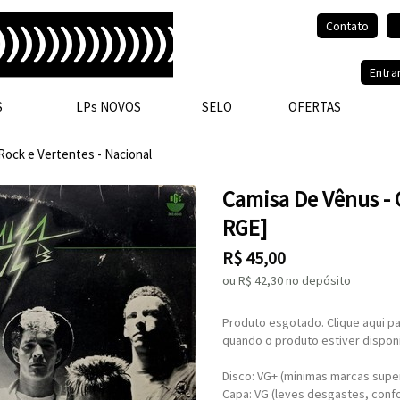
Contato
Olá, visitante.
Entra
S
LPs NOVOS
SELO
OFERTAS
Rock e Vertentes - Nacional
Camisa De Vênus - 
RGE]
R$
45,00
ou R$
42,30
no depósito
Produto esgotado. Clique aqui pa
quando o produto estiver disponí
Disco: VG+ (mínimas marcas super
Capa: VG (leves desgastes, conf