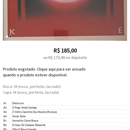
R$
185,00
ou R$
173,90
no depósito
Produto esgotado. Clique aqui para ser avisado
quando o produto estiver disponível.
Disco: M (novo, perfeito, lacrado)
Capa: M (nova, perfeita, lacrada)
Written-By –
Julito Cavalcante
A1
Divinorum
Written-By –
Julito Cavalcante
A2
O Fogo Anda Comigo
Written-By –
Julito Cavalcante
A3
O Velho Caminho Das Nuvens Brancas
Written-By –
Julito Cavalcante
A4
Vento Solar
Written-By –
Julito Cavalcante
B1
Vermelho Como Brasa
Written-By –
Julito Cavalcante
B2
A Casa Do Colapso Nascente
Written-By –
Julito Cavalcante
B3
Olho D'Água Grande