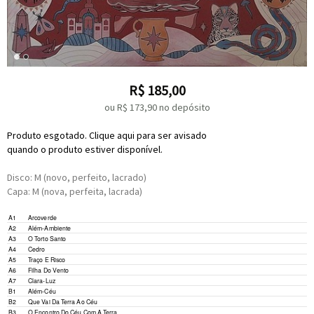
R$
185,00
ou R$
173,90
no depósito
Produto esgotado. Clique aqui para ser avisado
quando o produto estiver disponível.
Disco: M (novo, perfeito, lacrado)
Capa: M (nova, perfeita, lacrada)
A1
Arcoverde
A2
Além-Ambiente
A3
O Torto Santo
A4
Cedro
A5
Traço E Risco
A6
Filha Do Vento
A7
Clara-Luz
B1
Além-Céu
B2
Que Vai Da Terra Ao Céu
B3
O Encontro Do Céu Com A Terra