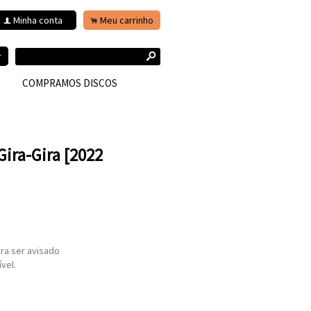
Minha conta
Meu carrinho
f
.
s
r
COMPRAMOS DISCOS
Gira-Gira [2022
ra ser avisado
vel.