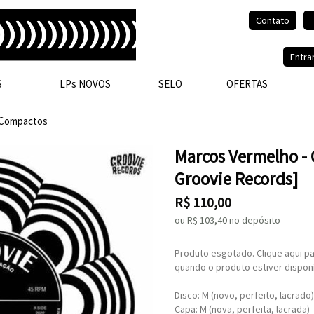
Contato
Olá, visitante.
Entra
S
LPs NOVOS
SELO
OFERTAS
Compactos
Marcos Vermelho - 
Groovie Records]
R$
110,00
ou R$
103,40
no depósito
Produto esgotado. Clique aqui pa
quando o produto estiver disponí
Disco: M (novo, perfeito, lacrado)
Capa: M (nova, perfeita, lacrada)