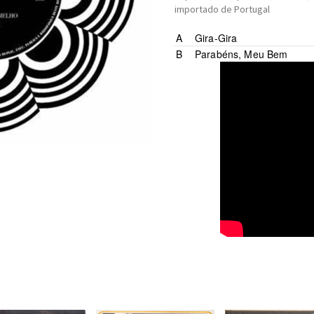
importado de Portugal
A
Gira-Gira
Composed By –
Marcos Ve
B
Parabéns, Meu Bem