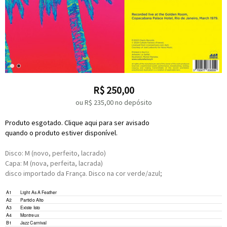
R$
250,00
ou R$
235,00
no depósito
Produto esgotado. Clique aqui para ser avisado
quando o produto estiver disponível.
Disco: M (novo, perfeito, lacrado)
Capa: M (nova, perfeita, lacrada)
disco importado da França. Disco na cor verde/azul;
A1
Light As A Feather
A2
Partido Alto
A3
Existe Isto
A4
Montreux
B1
Jazz Carnival