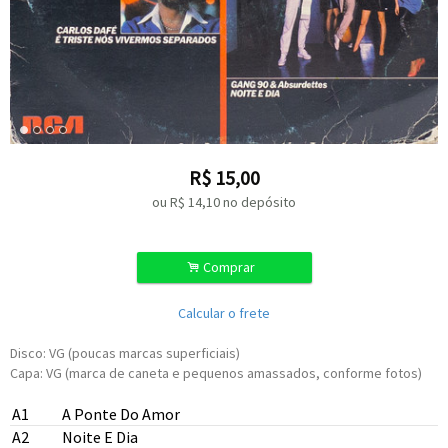
R$
15,00
ou R$
14,10
no depósito
.
Comprar
Calcular o frete
Disco: VG (poucas marcas superficiais)
Capa: VG (marca de caneta e pequenos amassados, conforme fotos)
A1
A Ponte Do Amor
A2
Noite E Dia