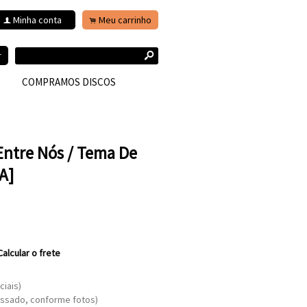
Minha conta
Meu carrinho
f
.
s
r
COMPRAMOS DISCOS
 Entre Nós / Tema De
A]
Calcular o frete
ciais)
ssado, conforme fotos)