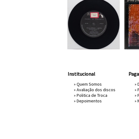
Institucional
Pag
»
Quem Somos
» 
»
Avaliação dos discos
»
»
Politica de Troca
»
»
Depoimentos
»