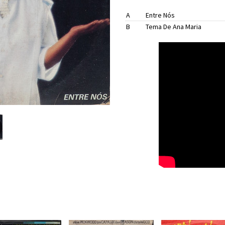
Michael Sullivan
A
Entre Nós
Michael Sulliva
B
Tema De Ana Maria