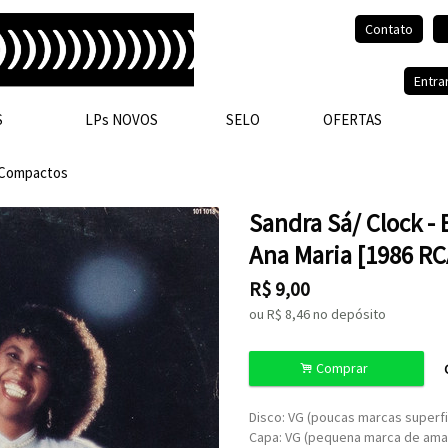
Contato
Olá, visitante.
Entra
S
LPs NOVOS
SELO
OFERTAS
Compactos
Sandra Sá/ Clock -
Ana Maria [1986 RC
R$
9,00
ou R$
8,46
no depósito
.
Comprar
Disco: VG (poucas marcas superfi
Capa: VG (pequena marca de ama