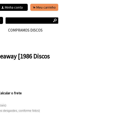
Minha conta
Meu carrinho
f
.
s
r
COMPRAMOS DISCOS
deaway [1986 Discos
alcular o frete
iais)
 desgastes, conforme fotos)