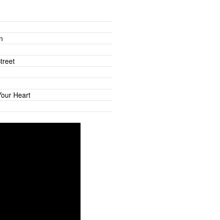
aire Fisher
n
ki
treet
Your Heart
ki
S. Clarke