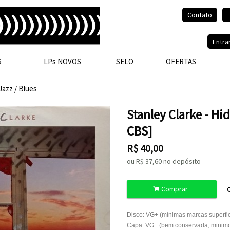
Contato
Olá, visitante.
Entra
S
LPs NOVOS
SELO
OFERTAS
Jazz / Blues
Stanley Clarke - Hi
CBS]
R$
40,00
ou R$
37,60
no depósito
.
Comprar
C
Disco: VG+ (mínimas marcas superfic
Capa: VG+ (bem conservada, minimos