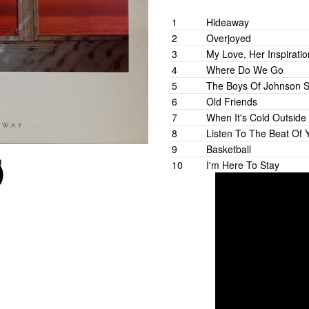
1
Hideaway
Cl
2
Overjoyed
S. Wonder
3
My Love, Her Inspiratio
4
Where Do We Go
Mick Guzaus
5
The Boys Of Johnson S
S. Clarke
6
Old Friends
7
When It's Cold Outside
8
Listen To The Beat Of 
Mick Guzaus
9
Basketball
R. Brookins
10
I'm Here To Stay