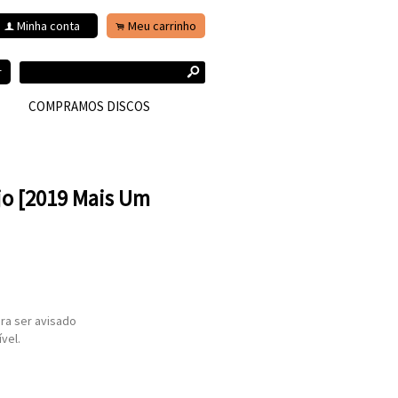
Minha conta
Meu carrinho
f
.
s
r
COMPRAMOS DISCOS
jo [2019 Mais Um
ra ser avisado
vel.