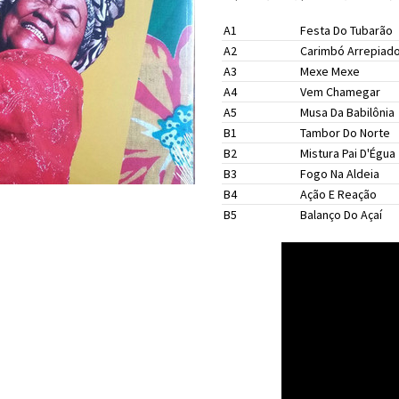
A1
Festa Do Tubarão
A2
Carimbó Arrepiad
A3
Mexe Mexe
A4
Vem Chamegar
A5
Musa Da Babilônia
B1
Tambor Do Norte
B2
Mistura Pai D'Égua
B3
Fogo Na Aldeia
B4
Ação E Reação
B5
Balanço Do Açaí