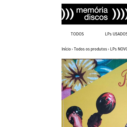
TODOS
LPs USADO
Início
›
Todos os produtos
›
LPs NOV