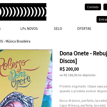
Contato
Olá, visitante.
Entra
S
LPs NOVOS
SELO
OFERTAS
OS
›
Música Brasileira
Dona Onete - Rebu
Discos]
R$
200,00
ou R$
188,00
no depósito
Produto esgotado. Clique aqui pa
quando o produto estiver disponí
Disco: M (novo, perfeito, lacrado)
Capa: M (nova, perfeita, lacrada)