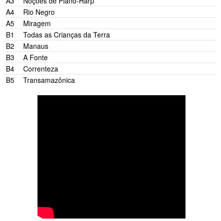
A3
Noções de Piano-Harp
A4
Rio Negro
A5
Miragem
B1
Todas as Crianças da Terra
B2
Manaus
B3
A Fonte
B4
Correnteza
B5
Transamazônica