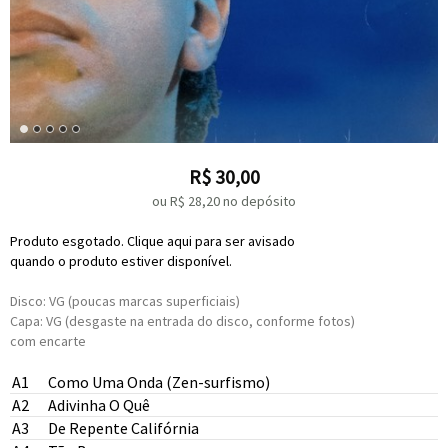
R$
30,00
ou R$
28,20
no depósito
Produto esgotado. Clique aqui para ser avisado
quando o produto estiver disponível.
Disco: VG (poucas marcas superficiais)
Capa: VG (desgaste na entrada do disco, conforme fotos)
com encarte
A1
Como Uma Onda (Zen-surfismo)
A2
Adivinha O Quê
Nelson Motta
Lulu Santos
A3
De Repente Califórnia
Liminha
Nelson Motta