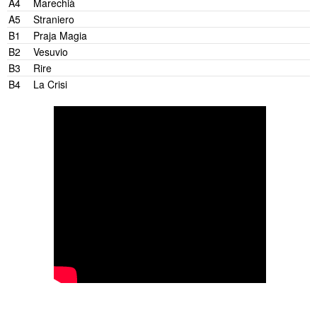
Omissam Oykul
A4
Marechià
C.Kameni
L.Aquilina
M.Di Lena
Tony Allen
A5
Straniero
L.Aquilina
M.Giannini
M.Di Lena
B1
Praja Magia
Elisabetta Visco
B2
Vesuvio
69in.. Canto
B3
Rire
A.De Falco
B4
La Crisi