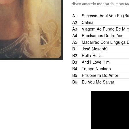
disco amarelo mostarda importa
A1
Sucesso, Aqui Vou Eu (Bu
A2
Calma
A3
Viagem Ao Fundo De Mi
A4
Precisamos De Irmãos
A5
Macarrão Com Linguiça 
Nara Leão
B1
José (Joseph)
Georges Moust
B2
Hulla-Hulla
Rita Lee
B3
And I Love Him
Paul McCartne
B4
Tempo Nublado
B5
Prisioneira Do Amor
B6
Eu Vou Me Salvar