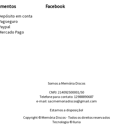
amentos
Facebook
Depósito em conta
Pagseguro
Paypal
Mercado Pago
Somos a Memória Discos
CNPJ: 214092500001/50
Telefone para contato: 12988890687
e-mail: sacmemoriadiscos@gmail.com
Estamos a disposição!
Copyright © Memória Discos - Todos os direitos reservados
Tecnologia © Iluria