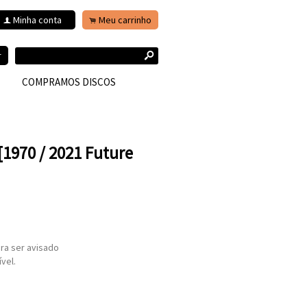
Minha conta
Meu carrinho
f
.
s
r
COMPRAMOS DISCOS
 [1970 / 2021 Future
ra ser avisado
vel.