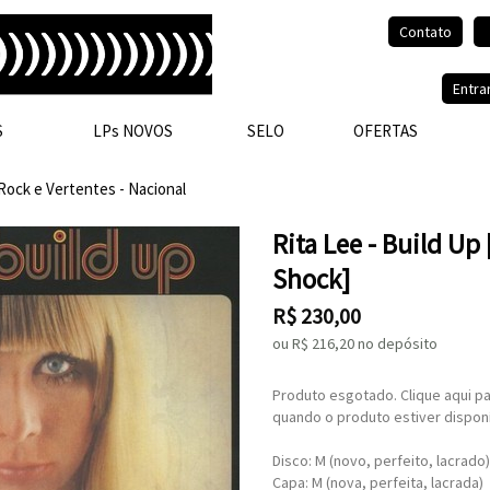
Contato
Olá, visitante.
Entra
S
LPs NOVOS
SELO
OFERTAS
Rock e Vertentes - Nacional
Rita Lee - Build Up
Shock]
R$
230,00
ou R$
216,20
no depósito
Produto esgotado. Clique aqui pa
quando o produto estiver disponí
Disco: M (novo, perfeito, lacrado)
Capa: M (nova, perfeita, lacrada)