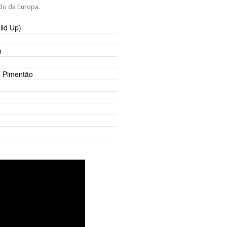
do da Europa.
ild Up)
m
E Pimentão
aki
y