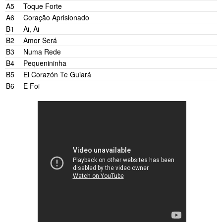
A5
Toque Forte
A6
Coração Aprisionado
B1
Ai, Ai
B2
Amor Será
B3
Numa Rede
B4
Pequenininha
B5
El Corazón Te Guiará
B6
E Foi