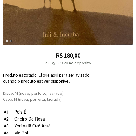
R$
180,00
ou R$
169,20
no depósito
Produto esgotado. Clique aqui para ser avisado
quando o produto estiver disponível.
Disco: M (novo, perfeito, lacrado)
Capa: M (nova, perfeita, lacrada)
A1
Pois É
A2
Cheiro De Rosa
A3
Yorimatã Okê Aruê
A4
Me Roi