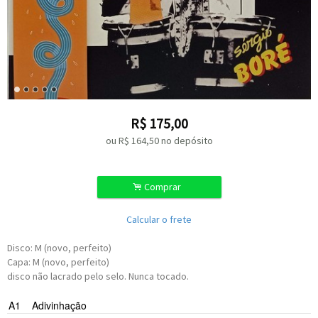
R$
175,00
ou R$
164,50
no depósito
.
Comprar
Calcular o frete
Disco: M (novo, perfeito)
Capa: M (novo, perfeito)
disco não lacrado pelo selo. Nunca tocado.
Carlinhos Queirós
A1
Adivinhação
Tomás Improta