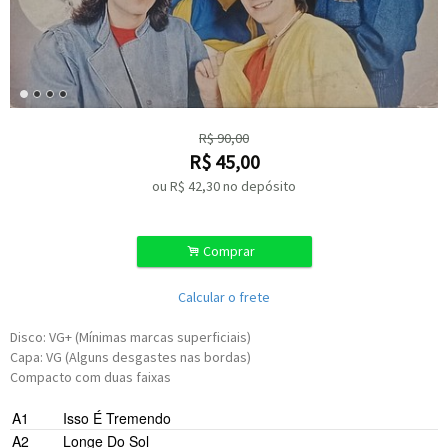
R$
90,00
R$
45,00
ou R$
42,30
no depósito
.
Comprar
Calcular o frete
Disco: VG+ (Mínimas marcas superficiais)
Capa: VG (Alguns desgastes nas bordas)
Compacto com duas faixas
A1
Isso É Tremendo
A2
Longe Do Sol